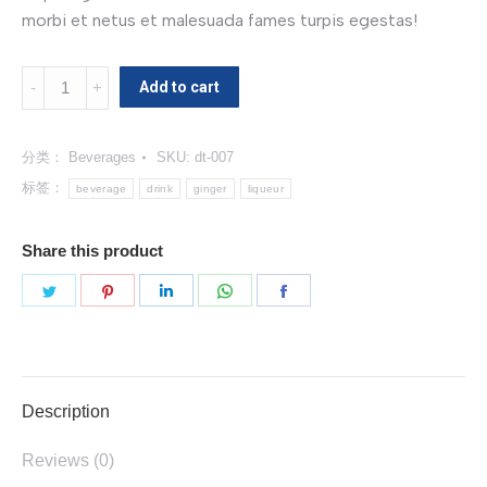
morbi et netus et malesuada fames turpis egestas!
Ginger
Add to cart
Liqueur
数
分类：
Beverages
SKU:
dt-007
量
标签：
beverage
drink
ginger
liqueur
Share this product
分
分
分
分
分
享
享
享
享
享
Twitter
Pinterest
LinkedIn
WhatsApp
Facebook
Description
Reviews (0)