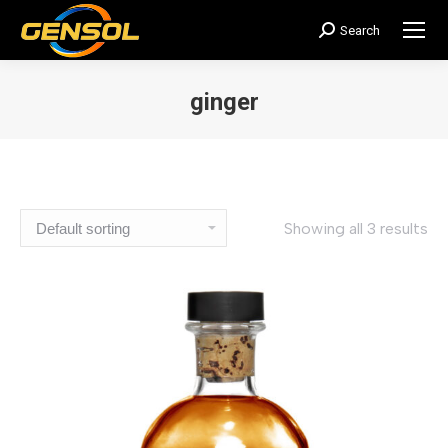
Search
搜
索：
ginger
您在这里：
Showing all 3 results