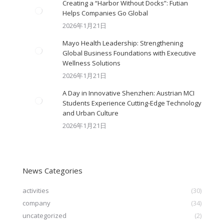
Creating a “Harbor Without Docks”: Futian
Helps Companies Go Global
2026年1月21日
Mayo Health Leadership: Strengthening
Global Business Foundations with Executive
Wellness Solutions
2026年1月21日
A Day in Innovative Shenzhen: Austrian MCI
Students Experience Cutting-Edge Technology
and Urban Culture​
2026年1月21日
News Categories
activities
(30)
company
(34)
uncategorized
(2)