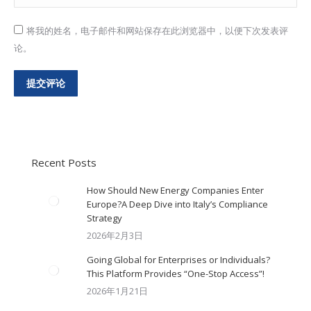
将我的姓名，电子邮件和网站保存在此浏览器中，以便下次发表评
论。
提交评论
Recent Posts
How Should New Energy Companies Enter
Europe?A Deep Dive into Italy’s Compliance
Strategy
2026年2月3日
Going Global for Enterprises or Individuals?
This Platform Provides “One-Stop Access”!
2026年1月21日