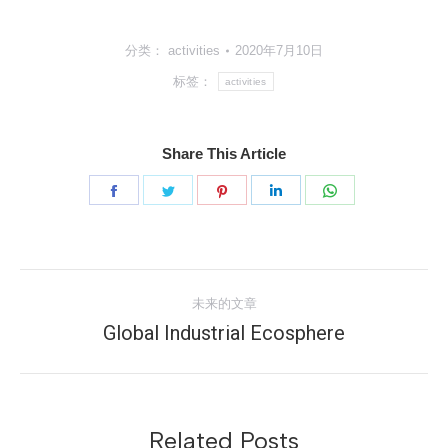
分类：
activities
2020年7月10日
标签：
activities
Share This Article
分
分
分
分
分
享
享
享
享
享
Facebook
Twitter
Pinterest
LinkedIn
WhatsApp
文
未来的文章
章
Global Industrial Ecosphere
未
来
导
的
文
航
章：
Related Posts