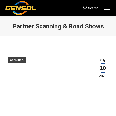
Search
搜
索：
Partner Scanning & Road Shows
您在这里：
activities
7 月
10
2020