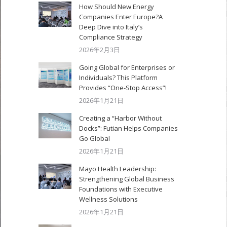
How Should New Energy
Companies Enter Europe?A
Deep Dive into Italy’s
Compliance Strategy
2026年2月3日
Going Global for Enterprises or
Individuals? This Platform
Provides “One-Stop Access”!
2026年1月21日
Creating a “Harbor Without
Docks”: Futian Helps Companies
Go Global
2026年1月21日
Mayo Health Leadership:
Strengthening Global Business
Foundations with Executive
Wellness Solutions
2026年1月21日