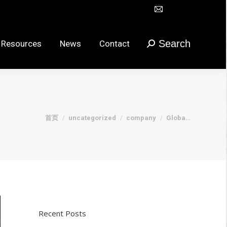
Mail
Search
urces
News
Contact
搜
在
索：
新
Search
 Resources
News
Contact
搜
窗
索：
口
打
开
页
您在这里：
首页
uncategorized
company
Globa…
面
Recent Posts