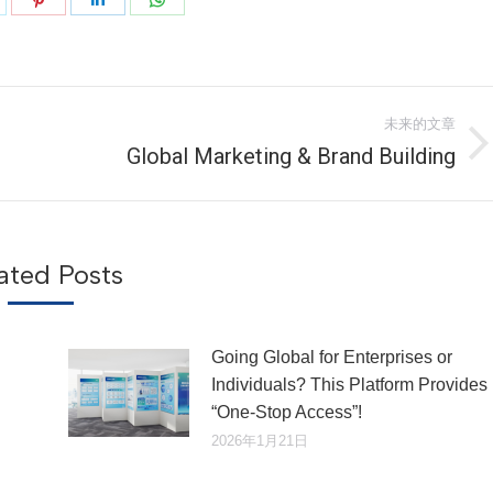
享
享
享
享
k
witter
Pinterest
LinkedIn
WhatsApp
未来的文章
Global Marketing & Brand Building
未
来
的
文
章：
ated Posts
Going Global for Enterprises or
Individuals? This Platform Provides
“One-Stop Access”!
2026年1月21日