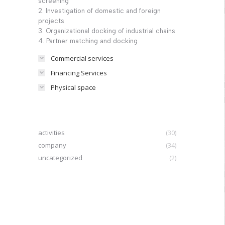
screening
2. Investigation of domestic and foreign
projects
3. Organizational docking of industrial chains
4. Partner matching and docking
Commercial services
Financing Services
Physical space
activities
(30)
company
(34)
uncategorized
(2)