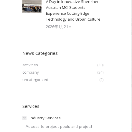
A Day in Innovative Shenzhen:
Austrian MCI Students
Experience Cutting-Edge
Technology and Urban Culture​
2026年1月21日
News Categories
activities
(30)
company
(34)
uncategorized
(2)
Services
Industry Services
1. Access to project pools and project