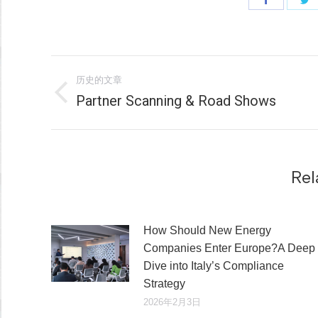
享
Faceboo
T
文
历史的文章
章
Partner Scanning & Road Shows
历
史
导
的
文
航
章：
Rel
How Should New Energy
Companies Enter Europe?A Deep
Dive into Italy’s Compliance
Strategy
2026年2月3日