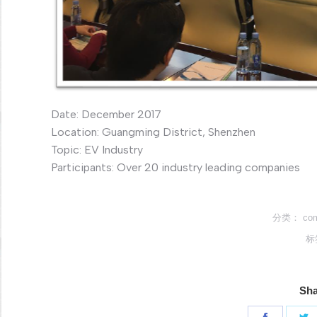
Date: December 2017
Location: Guangming District, Shenzhen
Topic: EV Industry
Participants: Over 20 industry leading companies
分类：
co
标
Sha
分