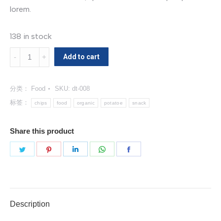
lorem.
138 in stock
Organic
Add to cart
Potatoe
Chips
分类：
Food
SKU:
dt-008
数
量
标签：
chips
food
organic
potatoe
snack
Share this product
分
分
分
分
分
享
享
享
享
享
Twitter
Pinterest
LinkedIn
WhatsApp
Facebook
Description