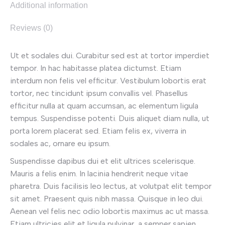
Additional information
Reviews (0)
Ut et sodales dui. Curabitur sed est at tortor imperdiet
tempor. In hac habitasse platea dictumst. Etiam
interdum non felis vel efficitur. Vestibulum lobortis erat
tortor, nec tincidunt ipsum convallis vel. Phasellus
efficitur nulla at quam accumsan, ac elementum ligula
tempus. Suspendisse potenti. Duis aliquet diam nulla, ut
porta lorem placerat sed. Etiam felis ex, viverra in
sodales ac, ornare eu ipsum.
Suspendisse dapibus dui et elit ultrices scelerisque.
Mauris a felis enim. In lacinia hendrerit neque vitae
pharetra. Duis facilisis leo lectus, at volutpat elit tempor
sit amet. Praesent quis nibh massa. Quisque in leo dui.
Aenean vel felis nec odio lobortis maximus ac ut massa.
Etiam ultricies elit et ligula pulvinar, a semper sapien