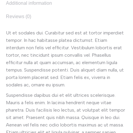
Additional information
Reviews (0)
Ut et sodales dui. Curabitur sed est at tortor imperdiet
tempor. In hac habitasse platea dictumst. Etiam
interdum non felis vel efficitur. Vestibulum lobortis erat
tortor, nec tincidunt ipsum convallis vel. Phasellus
efficitur nulla at quam accumsan, ac elementum ligula
tempus. Suspendisse potenti. Duis aliquet diam nulla, ut
porta lorem placerat sed. Etiam felis ex, viverra in
sodales ac, ornare eu ipsum.
Suspendisse dapibus dui et elit ultrices scelerisque.
Mauris a felis enim. In lacinia hendrerit neque vitae
pharetra. Duis facilisis leo lectus, at volutpat elit tempor
sit amet. Praesent quis nibh massa. Quisque in leo dui.
Aenean vel felis nec odio lobortis maximus ac ut massa.
Etiam ultricies elit et ligula pulvinar, a semper sapien