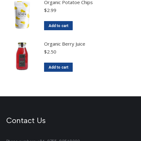
Organic Potatoe Chips
$
2.99
Add to cart
Organic Berry Juice
$
2.50
Add to cart
Contact Us