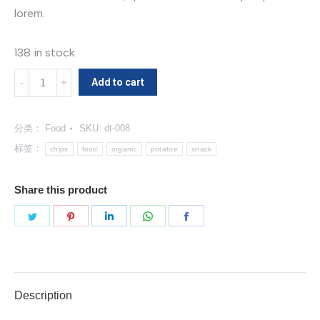
lorem.
138 in stock
Organic
Add to cart
Potatoe
Chips
分类：
Food
SKU:
dt-008
数
量
标签：
chips
food
organic
potatoe
snack
Share this product
分
分
分
分
分
享
享
享
享
享
Twitter
Pinterest
LinkedIn
WhatsApp
Facebook
Description