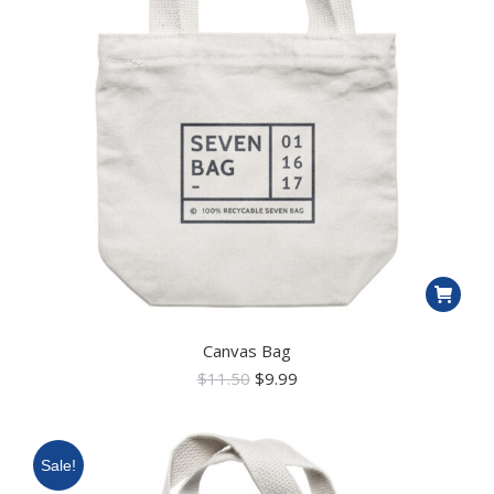
Canvas Bag
$
11.50
$
9.99
Sale!