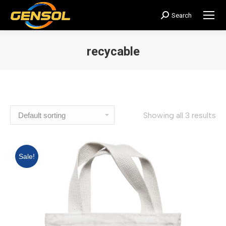
Search
搜
索：
recycable
您在这里：
Showing all 3 results
Sale!