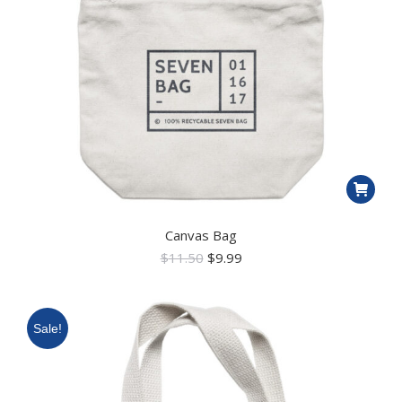
Canvas Bag
$
11.50
$
9.99
Sale!