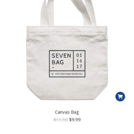
Canvas Bag
$
11.50
$
9.99