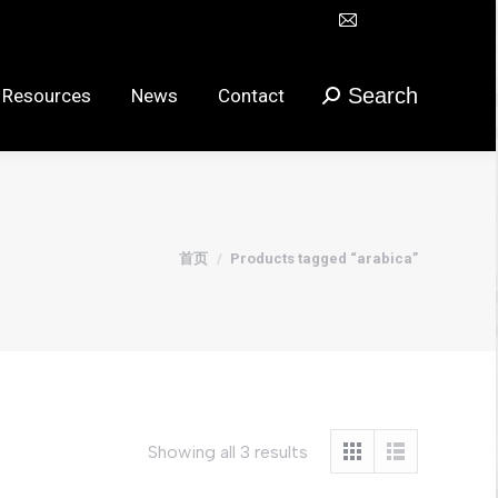
Mail
Search
urces
News
Contact
搜
在
索：
新
Search
 Resources
News
Contact
搜
窗
索：
口
打
开
页
您在这里：
首页
Products tagged “arabica”
面
Showing all 3 results